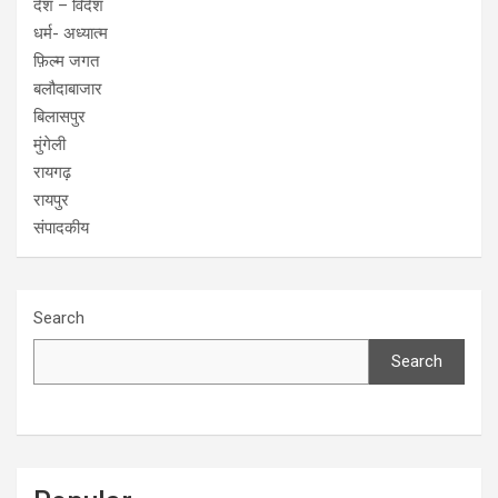
देश – विदेश
धर्म- अध्यात्म
फ़िल्म जगत
बलौदाबाजार
बिलासपुर
मुंगेली
रायगढ़
रायपुर
संपादकीय
Search
Search