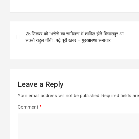
a
a
m
h
ce
st
ail
ar
b
o
e
Post
o
d
25 सितंबर को ‘भरोसे का सम्मेलन’ में शामिल होने बिलासपुर आ
navigation
o
o
सकते राहुल गाँधी , पढ़ें पूरी खबर – गुरुआस्था समाचार
k
n
Leave a Reply
Your email address will not be published.
Required fields a
Comment
*