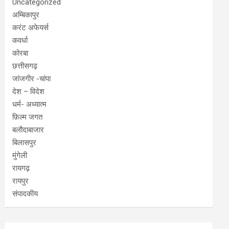
Uncategorized
अम्बिकापुर
करंट अफेयर्स
कवर्धा
कोरबा
छत्तीसगढ़
जांजगीर -चांपा
देश – विदेश
धर्म- अध्यात्म
फ़िल्म जगत
बलौदाबाजार
बिलासपुर
मुंगेली
रायगढ़
रायपुर
संपादकीय