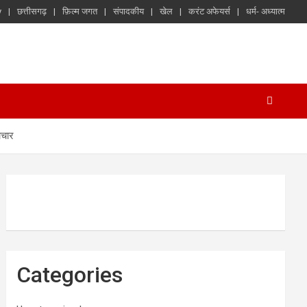
y
छत्तीसगढ़
फ़िल्म जगत
संपादकीय
खेल
करंट अफेयर्स
धर्म- अध्यात्म
ाचार
Categories