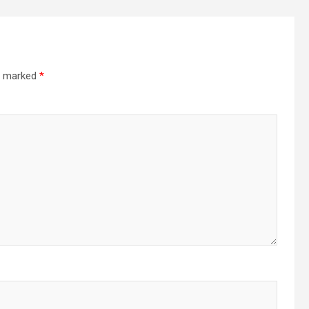
re marked
*