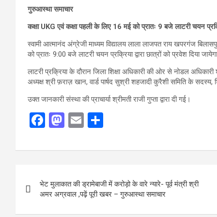
गुरुआस्था समाचार
कक्षा UKG एवं कक्षा पहली के लिए 16 मई को प्रातः 9 बजे लाटरी चयन प्रक्रि
स्वामी आत्मानंद अंग्रेजी माध्यम विद्यालय लाला लाजपत राय खपरगंज बिलासपु
को प्रातः 9:00 बजे लाटरी चयन प्रक्रिया द्वारा छात्रों को प्रवेश दिया जाये
लाटरी प्रक्रिया के दौरान जिला शिक्षा अधिकारी की ओर से नोडल अधिकारी 
अध्यक्ष श्री फ़राज़ खान, वार्ड पार्षद सुश्री शहजादी कुरैशी समिति के सदस्य
उक्त जानकारी संस्था की प्राचार्या श्रीमती राजी गुप्ता द्वारा दी गई।
F
M
E
S
a
a
m
h
ce
st
ail
ar
b
o
e
Post
o
d
भेट मुलाकात की ड्रामेबाजी में करोड़ो के वारे न्यारे- पूर्व मंत्री श्री
navigation
o
o
अमर अग्रवाल ,पढ़ें पूरी खबर – गुरुआस्था समाचार
k
n