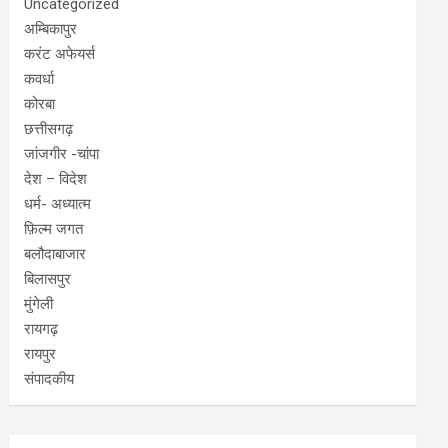
Uncategorized
अम्बिकापुर
करंट अफेयर्स
कवर्धा
कोरबा
छत्तीसगढ़
जांजगीर -चांपा
देश – विदेश
धर्म- अध्यात्म
फ़िल्म जगत
बलौदाबाजार
बिलासपुर
मुंगेली
रायगढ़
रायपुर
संपादकीय