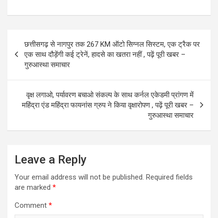
a
a
m
h
ce
st
ail
ar
b
o
e
Post
छत्तीसगढ़ से नागपुर तक 267 KM ऑटो सिग्नल सिस्टम, एक ट्रैक पर
o
d
navigation
एक साथ दौड़ेंगी कई ट्रेनें, हादसे का खतरा नहीं , पढ़ें पूरी खबर –
o
o
गुरुआस्था समाचार
k
n
वृक्ष लगाओ, पर्यावरण बचाओ संकल्प के साथ कर्नल एकेडमी प्रांगण में
महिंद्रा एंड महिंद्रा फायनांस ग्रुप ने किया वृक्षारोपण , पढ़ें पूरी खबर –
गुरुआस्था समाचार
Leave a Reply
Your email address will not be published.
Required fields
are marked
*
Comment
*