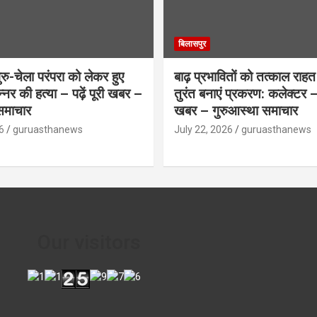
बिलासपुर
ु-चेला परंपरा को लेकर हुए
बाढ़ प्रभावितों को तत्काल राहत द
िन्नर की हत्या – पढ़ें पूरी खबर –
तुरंत बनाएं प्रकरण: कलेक्टर – प
समाचार
खबर – गुरुआस्था समाचार
6
guruasthanews
July 22, 2026
guruasthanews
Our visitors