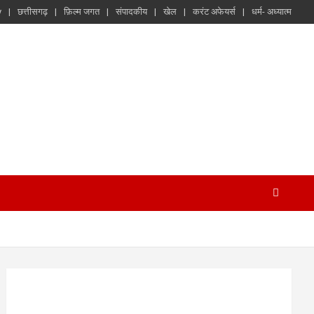
y
छत्तीसगढ़
फ़िल्म जगत
संपादकीय
खेल
करंट अफेयर्स
धर्म- अध्यात्म