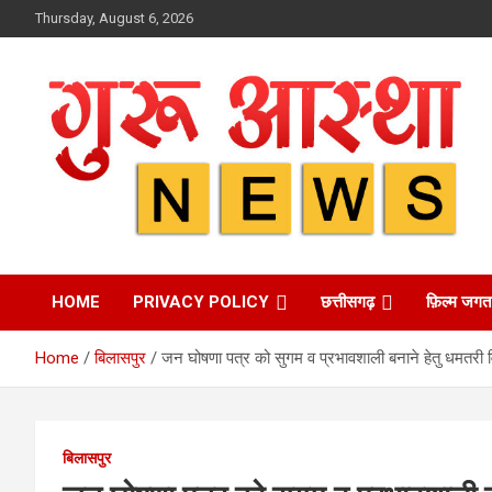
Skip
Thursday, August 6, 2026
to
content
HOME
PRIVACY POLICY
छत्तीसगढ़
फ़िल्म जगत
Home
बिलासपुर
जन घोषणा पत्र को सुगम व प्रभावशाली बनाने हेतु धमतरी विध
बिलासपुर