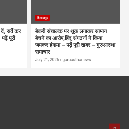
बिलासपुर
ें, सर्वे कर
बेकरी संचालक पर थूक लगाकर सामान
ढ़ें पूरी
बेचने का आरोप,हिंदू संगठनों ने किया
जमकर हंगामा – पढ़ें पूरी खबर – गुरुआस्था
समाचार
July 21, 2026
guruasthanews