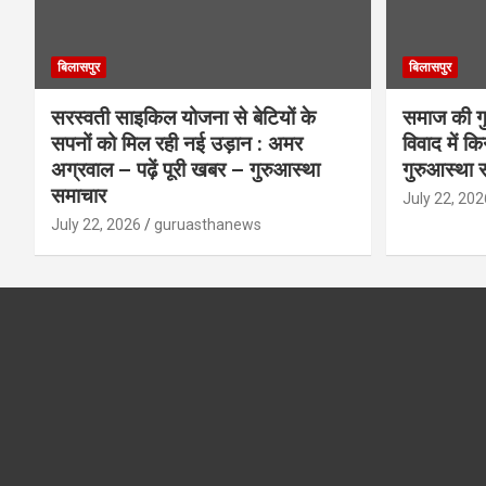
बिलासपुर
बिलासपुर
सरस्वती साइकिल योजना से बेटियों के
समाज की गुर
सपनों को मिल रही नई उड़ान : अमर
विवाद में क
अग्रवाल – पढ़ें पूरी खबर – गुरुआस्था
गुरुआस्था 
समाचार
July 22, 202
July 22, 2026
guruasthanews