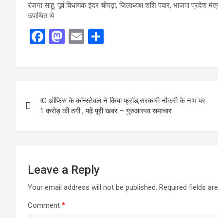
रंजना साहू, पूर्व विधायक इंदर चोपड़ा, जिलाध्यक्ष शशि पवार, भाजपा प्रदेश मंत्र
उपाथित थे
F
M
E
S
a
a
m
h
ce
st
ail
ar
b
o
e
Post
o
d
IG ऑफिस के कॉन्स्टेबल ने किया फ्रॉड,सरकारी नौकरी के नाम पर
navigation
o
o
1 करोड़ की ठगी , पढ़ें पूरी खबर – गुरुआस्था समाचार
k
n
Leave a Reply
Your email address will not be published.
Required fields a
Comment
*